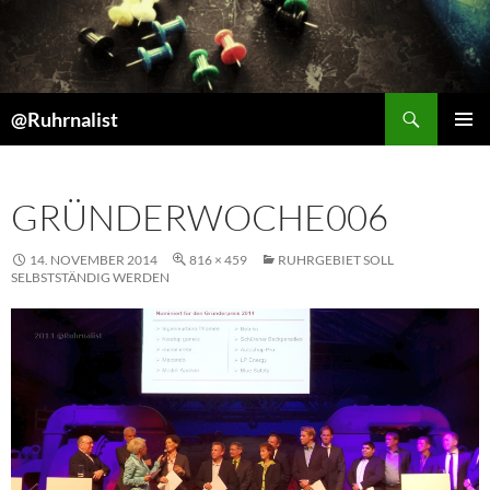
Suchen
@Ruhrnalist
ZUM
PRIMÄR
INHALT
MENÜ
SPRINGEN
GRÜNDERWOCHE006
14. NOVEMBER 2014
816 × 459
RUHRGEBIET SOLL
SELBSTSTÄNDIG WERDEN