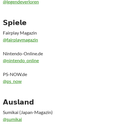
@legendeverloren
𝗦𝗽𝗶𝗲𝗹𝗲
Fairplay Magazin
@fairplaymagazin
Nintendo-Online.de
@nintendo_online
PS-NOW.de
@ps_now
𝗔𝘂𝘀𝗹𝗮𝗻𝗱
Sumikai (Japan-Magazin)
@sumikai