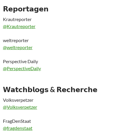
𝗥𝗲𝗽𝗼𝗿𝘁𝗮𝗴𝗲𝗻
Krautreporter
@Krautreporter
weltreporter
@weltreporter
Perspective Daily
@PerspectiveDaily
𝗪𝗮𝘁𝗰𝗵𝗯𝗹𝗼𝗴𝘀 & 𝗥𝗲𝗰𝗵𝗲𝗿𝗰𝗵𝗲
Volksverpetzer
@Volksverpetzer
FragDenStaat
@fragdenstaat