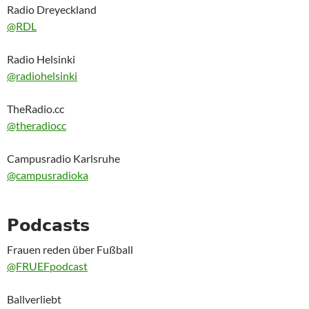
Radio Dreyeckland
@RDL
Radio Helsinki
@radiohelsinki
TheRadio.cc
@theradiocc
Campusradio Karlsruhe
@campusradioka
𝗣𝗼𝗱𝗰𝗮𝘀𝘁𝘀
Frauen reden über Fußball
@FRUEFpodcast
Ballverliebt