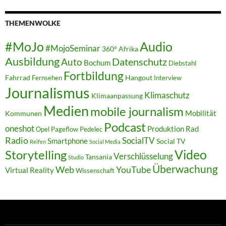
THEMENWOLKE
#MoJo
Audio
#MojoSeminar
360°
Afrika
Ausbildung
Auto
Datenschutz
Bochum
Diebstahl
Fortbildung
Fahrrad
Hangout
Fernsehen
Interview
Journalismus
Klimaschutz
Klimaanpassung
Medien
mobile journalism
Mobilität
Kommunen
Podcast
oneshot
Produktion
Rad
Opel
Pageflow
Pedelec
Radio
SocialTV
Smartphone
Social TV
Reifen
Social Media
Video
Storytelling
Verschlüsselung
Tansania
Studio
Überwachung
Web
YouTube
Virtual Reality
Wissenschaft