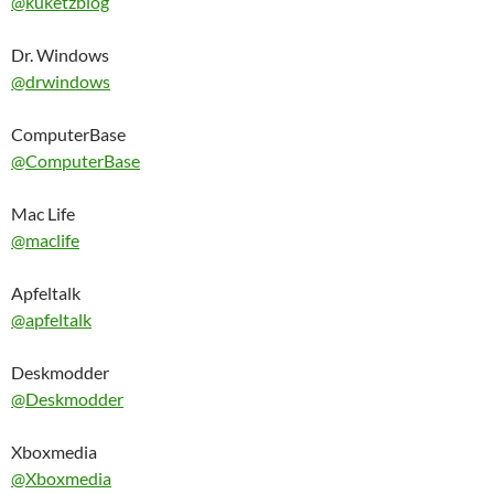
@kuketzblog
Dr. Windows
@drwindows
ComputerBase
@ComputerBase
Mac Life
@maclife
Apfeltalk
@apfeltalk
Deskmodder
@Deskmodder
Xboxmedia
@Xboxmedia