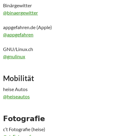
Binärgewitter
@binaergewitter
appgefahren.de (Apple)
@appgefahren
GNU/Linux.ch
@gnulinux
Mobilität
heise Autos
@heiseautos
𝗙𝗼𝘁𝗼𝗴𝗿𝗮𝗳𝗶𝗲
c’t Fotografie (heise)