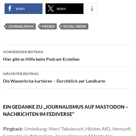
teilen
teilen
JOURNALISMUS
MEDIEN
SOCIAL MEDIA
Beitragsnavigation
VORHERIGER BEITRAG
Hier gibt es Hilfe beim Podcast-Erstellen
NÄCHSTER BEITRAG
Die Wasserkrise kartieren – Durchblick per Landkarte
EIN GEDANKE ZU „JOURNALISMUS AUF MASTODON –
NACHRICHTEN IM FEDIVERSE“
Pingback:
Umleitung: Merz‘ Tabubruch, Höckes AfD, Vernunft,
Cannabis, Gefahrenlage, Journalismus auf Mastodon,