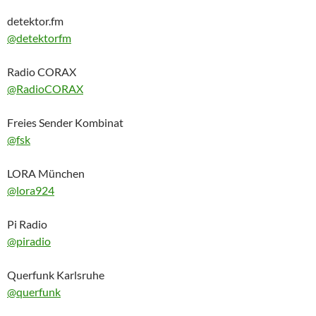
detektor.fm
@detektorfm
Radio CORAX
@RadioCORAX
Freies Sender Kombinat
@fsk
LORA München
@lora924
Pi Radio
@piradio
Querfunk Karlsruhe
@querfunk