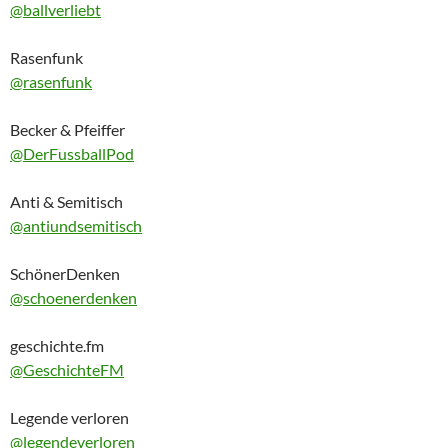
@ballverliebt
Rasenfunk
@rasenfunk
Becker & Pfeiffer
@DerFussballPod
Anti & Semitisch
@antiundsemitisch
SchönerDenken
@schoenerdenken
geschichte.fm
@GeschichteFM
Legende verloren
@legendeverloren