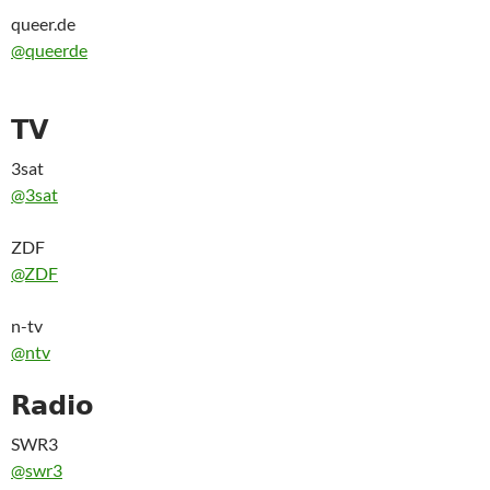
queer.de
@queerde
𝗧𝗩
3sat
@3sat
ZDF
@ZDF
n-tv
@ntv
𝗥𝗮𝗱𝗶𝗼
SWR3
@swr3