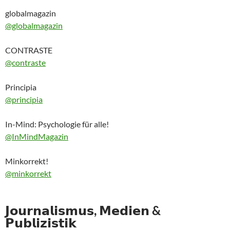
globalmagazin
@globalmagazin
CONTRASTE
@contraste
Principia
@principia
In-Mind: Psychologie für alle!
@InMindMagazin
Minkorrekt!
@minkorrekt
𝗝𝗼𝘂𝗿𝗻𝗮𝗹𝗶𝘀𝗺𝘂𝘀, 𝗠𝗲𝗱𝗶𝗲𝗻 &
𝗣𝘂𝗯𝗹𝗶𝘇𝗶𝘀𝘁𝗶𝗸