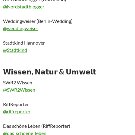
@Nordstadtblogger
Weddingweiser (Berlin-Wedding)
@weddingweiser
Stadtkind Hannover
@Stadtkind
𝗪𝗶𝘀𝘀𝗲𝗻, 𝗡𝗮𝘁𝘂𝗿 & 𝗨𝗺𝘄𝗲𝗹𝘁
SWR2 Wissen
@SWR2Wissen
RiffReporter
@riffreporter
Das schöne Leben (RiffReporter)
@das_schoene_leben