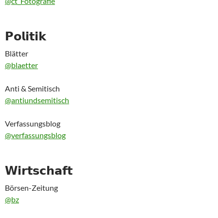
@ct_Fotografie
𝗣𝗼𝗹𝗶𝘁𝗶𝗸
Blätter
@blaetter
Anti & Semitisch
@antiundsemitisch
Verfassungsblog
@verfassungsblog
𝗪𝗶𝗿𝘁𝘀𝗰𝗵𝗮𝗳𝘁
Börsen-Zeitung
@bz