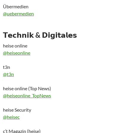
Übermedien
@uebermedien
𝗧𝗲𝗰𝗵𝗻𝗶𝗸 & 𝗗𝗶𝗴𝗶𝘁𝗮𝗹𝗲𝘀
heise online
@heiseonline
t3n
@t3n
heise online (Top News)
@heiseonline_TopNews
heise Security
@heisec
c’t Magazin (heise)