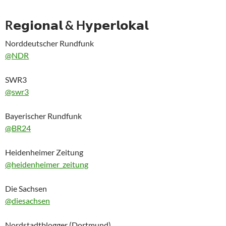
​R𝗲𝗴𝗶𝗼𝗻𝗮𝗹 & H𝘆𝗽𝗲𝗿𝗹𝗼𝗸𝗮𝗹
Norddeutscher Rundfunk
@NDR
SWR3
@swr3
Bayerischer Rundfunk
@BR24
Heidenheimer Zeitung
@heidenheimer_zeitung
Die Sachsen
@diesachsen
Nordstadtblogger (Dortmund)