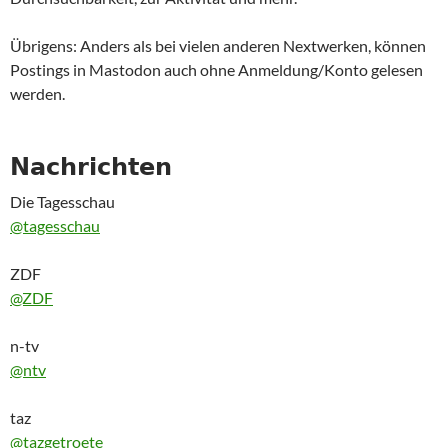
Übrigens: Anders als bei vielen anderen Nextwerken, können
Postings in Mastodon auch ohne Anmeldung/Konto gelesen
werden.
𝗡𝗮𝗰𝗵𝗿𝗶𝗰𝗵𝘁𝗲𝗻
Die Tagesschau
@tagesschau
ZDF
@ZDF
n-tv
@ntv
taz
@tazgetroete