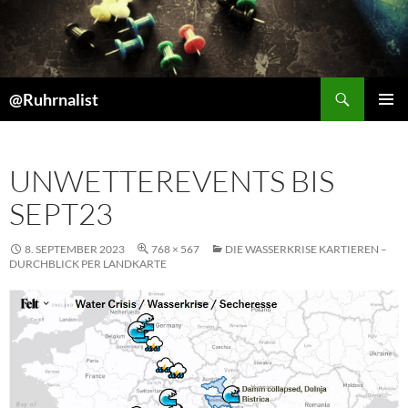
Suchen
@Ruhrnalist
ZUM
PRIMÄR
INHALT
MENÜ
SPRINGEN
UNWETTEREVENTS BIS
SEPT23
8. SEPTEMBER 2023
768 × 567
DIE WASSERKRISE KARTIEREN –
DURCHBLICK PER LANDKARTE