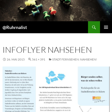
Suchen
@Ruhrnalist
ZUM
PRIMÄR
INHALT
MENÜ
SPRINGEN
INFOFLYER NAHSEHEN
26. MAI 2015
561 × 391
STADT FERNSEHEN: NAHSEHEN!