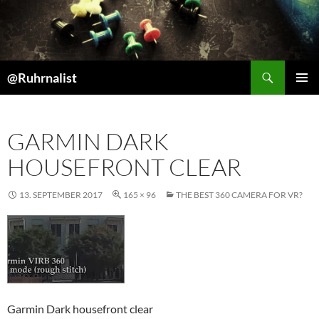
Suchen
@Ruhrnalist
ZUM
PRIMÄR
INHALT
MENÜ
SPRINGEN
GARMIN DARK
HOUSEFRONT CLEAR
13. SEPTEMBER 2017
165 × 96
THE BEST 360 CAMERA FOR VR?
Garmin Dark housefront clear