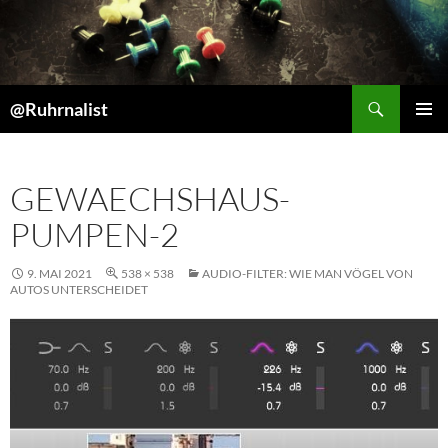
Suchen
@Ruhrnalist
ZUM
PRIMÄR
INHALT
MENÜ
SPRINGEN
GEWAECHSHAUS-
PUMPEN-2
9. MAI 2021
538 × 538
AUDIO-FILTER: WIE MAN VÖGEL VON
AUTOS UNTERSCHEIDET