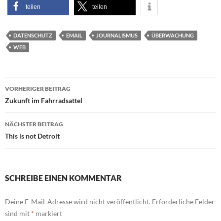
teilen
teilen
DATENSCHUTZ
EMAIL
JOURNALISMUS
ÜBERWACHUNG
WEB
Beitragsnavigation
VORHERIGER BEITRAG
Zukunft im Fahrradsattel
NÄCHSTER BEITRAG
This is not Detroit
SCHREIBE EINEN KOMMENTAR
Deine E-Mail-Adresse wird nicht veröffentlicht.
Erforderliche Felder
sind mit
*
markiert