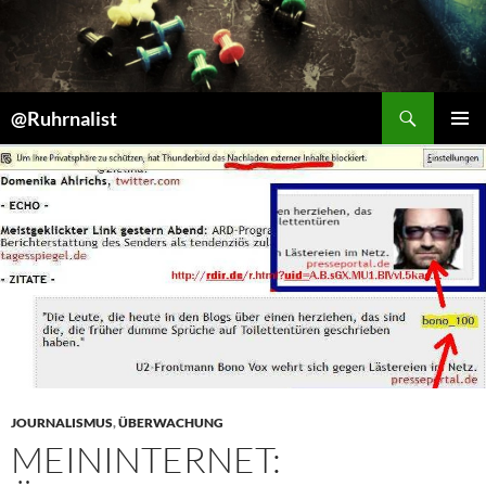
Suchen
@Ruhrnalist
ZUM
PRIMÄR
INHALT
MENÜ
SPRINGEN
JOURNALISMUS
,
ÜBERWACHUNG
MEININTERNET: