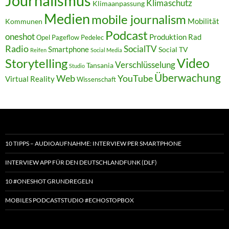
Journalismus
Klimaschutz
Klimaanpassung
Medien
mobile journalism
Mobilität
Kommunen
Podcast
oneshot
Produktion
Rad
Opel
Pageflow
Pedelec
Radio
SocialTV
Smartphone
Social TV
Reifen
Social Media
Video
Storytelling
Verschlüsselung
Tansania
Studio
Überwachung
Web
YouTube
Virtual Reality
Wissenschaft
10 TIPPS – AUDIOAUFNAHME: INTERVIEW PER SMARTPHONE
INTERVIEW APP FÜR DEN DEUTSCHLANDFUNK (DLF)
10 #ONESHOT GRUNDREGELN
MOBILES PODCASTSTUDIO #ECHOSTOPBOX