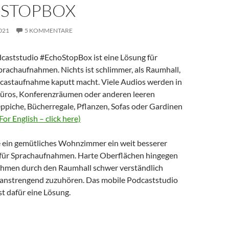
STOPBOX
021
5 KOMMENTARE
caststudio #EchoStopBox ist eine Lösung für
prachaufnahmen. Nichts ist schlimmer, als Raumhall,
odcastaufnahme kaputt macht. Viele Audios werden in
Büros, Konferenzräumen oder anderen leeren
piche, Bücherregale, Pflanzen, Sofas oder Gardinen
For English – click here)
e ein gemütliches Wohnzimmer ein weit besserer
 für Sprachaufnahmen. Harte Oberflächen hingegen
ahmen durch den Raumhall schwer verständlich
 anstrengend zuzuhören. Das mobile Podcaststudio
t dafür eine Lösung.
tstudio #EchoStopBox