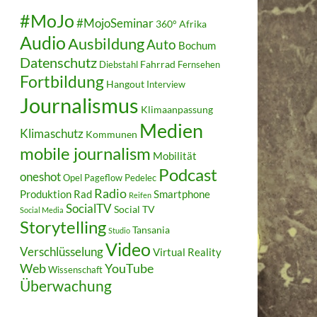
#MoJo
#MojoSeminar
360°
Afrika
Audio
Ausbildung
Auto
Bochum
Datenschutz
Fahrrad
Diebstahl
Fernsehen
Fortbildung
Hangout
Interview
Journalismus
Klimaanpassung
Medien
Klimaschutz
Kommunen
mobile journalism
Mobilität
Podcast
oneshot
Opel
Pageflow
Pedelec
Radio
Produktion
Rad
Smartphone
Reifen
SocialTV
Social TV
Social Media
Storytelling
Tansania
Studio
Video
Verschlüsselung
Virtual Reality
Web
YouTube
Wissenschaft
Überwachung