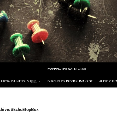
M INHALT SPRINGEN
MAPPING THE WATER CRISIS –
UHRNALIST IN ENGLISH 🇬🇧
DURCHBLICK IN DER KLIMAKRISE
AUDIO ZUSE
chive: #EchoStopBox