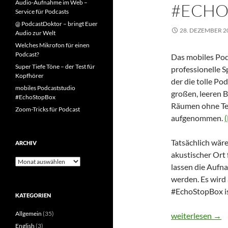
Audio-Aufnahme im Web –
#ECHO
Service für Podcasts
@ PodcastDoktor – bringt Euer
28. DEZEMBER 2
Audio zur Welt
Welches Mikrofon für einen
Podcast?
Das mobiles Pod
Super Tiefe Töne – der Test für
professionelle S
Kopfhörer
der die tolle P
mobiles Podcaststudio
großen, leeren 
#EchoStopBox
Räumen ohne Tep
Zoom-Tricks für Podcast
aufgenommen.
(
Tatsächlich wär
ARCHIV
akustischer Ort
Archiv
lassen die Aufn
werden. Es wird
#EchoStopBox is
KATEGORIEN
Allgemein
(35)
mobiles Podcas
weiterlesen
→
English
(3)