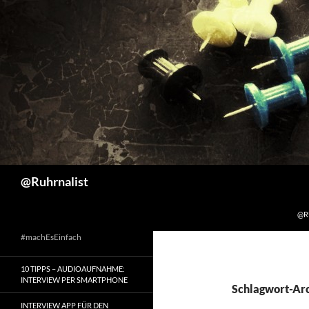
ZU
Suchen
@Ruhrnalist
@R
#machEsEinfach
10 TIPPS – AUDIOAUFNAHME:
INTERVIEW PER SMARTPHONE
Schlagwort-Ar
INTERVIEW APP FÜR DEN