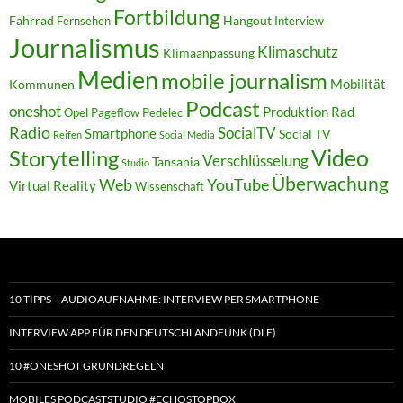
Fortbildung
Fahrrad
Hangout
Fernsehen
Interview
Journalismus
Klimaschutz
Klimaanpassung
Medien
mobile journalism
Mobilität
Kommunen
Podcast
oneshot
Produktion
Rad
Opel
Pageflow
Pedelec
Radio
SocialTV
Smartphone
Social TV
Reifen
Social Media
Video
Storytelling
Verschlüsselung
Tansania
Studio
Überwachung
Web
YouTube
Virtual Reality
Wissenschaft
10 TIPPS – AUDIOAUFNAHME: INTERVIEW PER SMARTPHONE
INTERVIEW APP FÜR DEN DEUTSCHLANDFUNK (DLF)
10 #ONESHOT GRUNDREGELN
MOBILES PODCASTSTUDIO #ECHOSTOPBOX