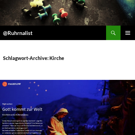
Suchen
@Ruhrnalist
ZUM
PRIMÄR
INHALT
MENÜ
SPRINGEN
Schlagwort-Archive: Kirche