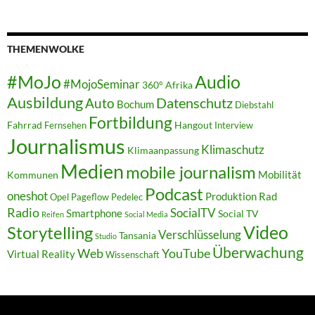
THEMENWOLKE
#MoJo
Audio
#MojoSeminar
360°
Afrika
Ausbildung
Auto
Datenschutz
Bochum
Diebstahl
Fortbildung
Fahrrad
Hangout
Fernsehen
Interview
Journalismus
Klimaschutz
Klimaanpassung
Medien
mobile journalism
Mobilität
Kommunen
Podcast
oneshot
Produktion
Rad
Opel
Pageflow
Pedelec
Radio
SocialTV
Smartphone
Social TV
Reifen
Social Media
Video
Storytelling
Verschlüsselung
Tansania
Studio
Überwachung
Web
YouTube
Virtual Reality
Wissenschaft