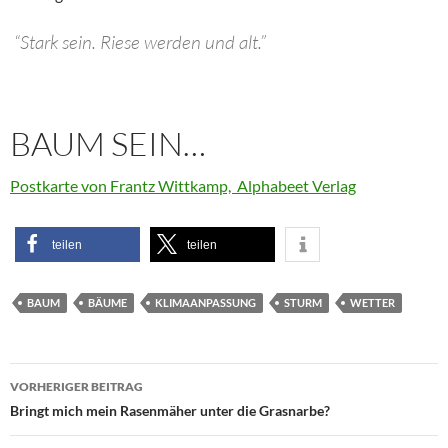
“Stark sein. Riese werden und alt.”
BAUM SEIN…
Postkarte von Frantz Wittkamp, Alphabeet Verlag
teilen
teilen
BAUM
BÄUME
KLIMAANPASSUNG
STURM
WETTER
Beitragsnavigation
VORHERIGER BEITRAG
Bringt mich mein Rasenmäher unter die Grasnarbe?