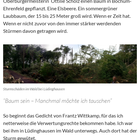
Oberbürgermeisterin Ottilie Scholz einen Baum in Bochum-
Ehrenfeld gepflanzt. Eine Elsbeere. Ein sommergrüner
Laubbaum, der 15 bis 25 Meter groß wird. Wenn er Zeit hat.
Wenn er nicht zuvor von den immer stärker werdenden
Stürmen davon getragen wird.
Sturmschäden im Wald bei Lüdinghausen
“Baum sein – Manchmal möchte ich tauschen”
So beginnt das Gedicht von Frantz Wittkamp, für das ich
netterweise die Verwertungsrechte bekommen habe. Ich war
bei ihm in Lüdinghausen im Wald unterwegs. Auch dort hat der
Sturm gewütet.