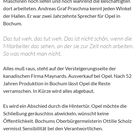
Maschinen noch liefen und noch während die Beschäftigten
dort arbeiteten. Andreas Graf Praschma kennt jeden Winkel
der Hallen. Er war zwei Jahrzehnte Sprecher für Opel in
Bochum.
Das tut weh, das tut weh. Das ist nicht schön, wenn die
Mitarbeiter das sehen, an der sie zur Zeit noch arbeiten.
So was macht man nicht.
Alles muß raus, steht auf der Versteigerungsseite der
kanadischen Firma Maynards. Ausverkauf bei Opel. Nach 52
Jahren Produktion in Bochum lässt Opel die Reste
verramschen. In Kürze wird alles abgebaut.
Es wird ein Abschied durch die Hintertür. Opel möchte die
Schließung geräuschlos abwickeln, wünscht keine
Öffentlichkeit. Bochums Oberbürgermeisterin Ottilie Scholz
vermisst Sensibilität bei den Verantwortlichen.