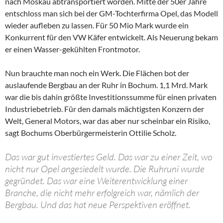
nach Moskau abtransportiert worden. Mitte der 50er Jahre
entschloss man sich bei der GM-Tochterfirma Opel, das Modell
wieder aufleben zu lassen. Für 50 Mio Mark wurde ein
Konkurrent für den VW Käfer entwickelt. Als Neuerung bekam
er einen Wasser-gekühlten Frontmotor.
Nun brauchte man noch ein Werk. Die Flächen bot der
auslaufende Bergbau an der Ruhr in Bochum. 1,1 Mrd. Mark
war die bis dahin größte Investitionssumme für einen privaten
Industriebetrieb. Für den damals mächtigsten Konzern der
Welt, General Motors, war das aber nur scheinbar ein Risiko,
sagt Bochums Oberbürgermeisterin Ottilie Scholz.
Das war gut investiertes Geld. Das war zu einer Zeit, wo
nicht nur Opel angesiedelt wurde. Die Ruhruni wurde
gegründet. Das war eine Weiterent­wicklung einer
Branche, die nicht mehr erfolgreich war, nämlich der
Bergbau. Und das hat neue Perspektiven eröffnet.