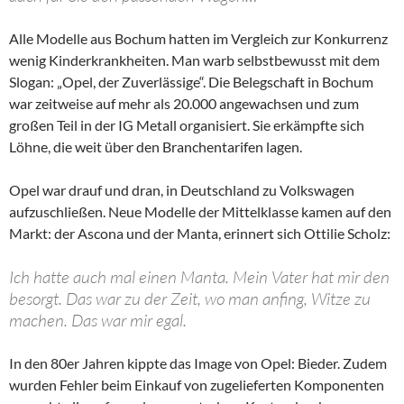
Alle Modelle aus Bochum hatten im Vergleich zur Konkurrenz
wenig Kinderkrankheiten. Man warb selbstbewusst mit dem
Slogan: „Opel, der Zuverlässige“. Die Belegschaft in Bochum
war zeitweise auf mehr als 20.000 angewachsen und zum
großen Teil in der IG Metall organisiert. Sie erkämpfte sich
Löhne, die weit über den Branchentarifen lagen.
Opel war drauf und dran, in Deutschland zu Volkswagen
aufzuschließen. Neue Modelle der Mittelklasse kamen auf den
Markt: der Ascona und der Manta, erinnert sich Ottilie Scholz:
Ich hatte auch mal einen Manta. Mein Vater hat mir den
besorgt. Das war zu der Zeit, wo man anfing, Witze zu
machen. Das war mir egal.
In den 80er Jahren kippte das Image von Opel: Bieder. Zudem
wurden Fehler beim Einkauf von zugelieferten Komponenten