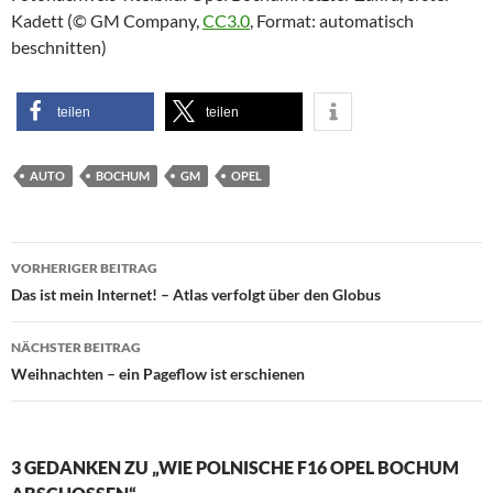
Kadett (© GM Company,
CC3.0
, Format: automatisch
beschnitten)
teilen
teilen
AUTO
BOCHUM
GM
OPEL
Beitragsnavigation
VORHERIGER BEITRAG
Das ist mein Internet! – Atlas verfolgt über den Globus
NÄCHSTER BEITRAG
Weihnachten – ein Pageflow ist erschienen
3 GEDANKEN ZU „WIE POLNISCHE F16 OPEL BOCHUM