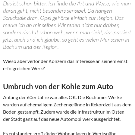
Das ist schon bitter. Ich finde die Art und Weise, wie man
daran geht, nicht besonders sensibel. Da hängen
Schicksale dran. Opel gehörte einfach zur Region. Das
merke ich an mir selber. Wir reden nicht nur drüber,
sondern das tut schon weh, wenn man sieht, das passiert
jetzt auch und ich glaube, so geht es vielen Menschen in
Bochum und der Region.
Wieso aber verlor der Konzern das Interesse an seinem einst
erfolgreichen Werk?
Umbruch von der Kohle zum Auto
Anfang der 60er Jahre war alles OK. Die Bochumer Werke
wurden auf ehemaligem Zechengelände in Rekordzeit aus dem
Boden gestampft. Zudem wurde die Infrastruktur im Osten
der Stadt ganz auf das neue Automobilwerk ausgerichtet.
Es entstanden großzügige Wohnanlagen in Werksnähe,