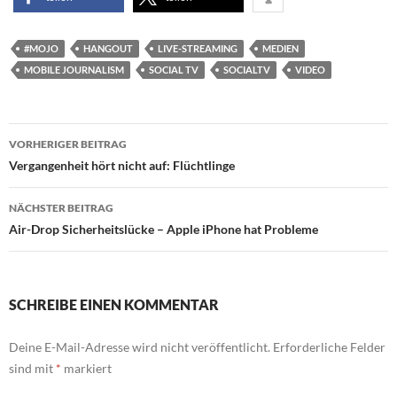
#MOJO
HANGOUT
LIVE-STREAMING
MEDIEN
MOBILE JOURNALISM
SOCIAL TV
SOCIALTV
VIDEO
Beitragsnavigation
VORHERIGER BEITRAG
Vergangenheit hört nicht auf: Flüchtlinge
NÄCHSTER BEITRAG
Air-Drop Sicherheitslücke – Apple iPhone hat Probleme
SCHREIBE EINEN KOMMENTAR
Deine E-Mail-Adresse wird nicht veröffentlicht.
Erforderliche Felder
sind mit
*
markiert