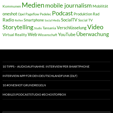
Medien
mobile journalism
Mobilität
Kommunen
Podcast
oneshot
Produktion
Rad
Opel
Pageflow
Pedelec
Radio
SocialTV
Smartphone
Social TV
Reifen
Social Media
Video
Storytelling
Verschlüsselung
Tansania
Studio
Überwachung
Web
YouTube
Virtual Reality
Wissenschaft
10 TIPPS – AUDIOAUFNAHME: INTERVIEW PER SMARTPHONE
INTERVIEW APP FÜR DEN DEUTSCHLANDFUNK (DLF)
10 #ONESHOT GRUNDREGELN
MOBILES PODCASTSTUDIO #ECHOSTOPBOX