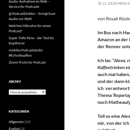
Audio-Aufnahme im Web –
22. DEZEMBER 2
Service für Podcasts
@ PodcastDoktor – bringt Euer
von Rosali Rüsb
Audio zur Welt
Welches Mikrofon für einen
Podcast?
Im Bus nach Ha
Super Tiefe Töne – der Test für
Amazon an der 
Kopfhörer
der Renner un
mobiles Podcaststudio
#EchoStopBox
Ich las: “
Alexa, 
Zoom-Tricks für Podcast
Kaffeetrinken ei
auch mal haben,
und der dann kl
ARCHIV
ich verantwortl
Archiv
Thema
‘Reporta
noch Matheaufg
KATEGORIEN
Toll so eine Al
Allgemein
(35)
mir, von der ich
English
(3)
existiert.