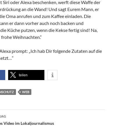
 Siri oder Alexa beschenken, werft diese Waffe der
rdrückung an die Wand! Und sagt Eurem Mann, er
 die Oma anrufen und zum Kaffee einladen. Die
kann er dann vorher auch noch backen und
die Küche putzen, wenn die Kekse fertig sind! Na,
l frohe Weihnachten.“
Alexa prompt: „Ich hab Dir folgende Zutaten auf die
setzt…“
teilen
NSCHUTZ
WEB
avigation
RAG
es Video im Lokaljournalismus