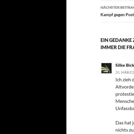
NÄCHSTER BEITRA
Kampf gegen Post
EIN GEDANKE 
IMMER DIE F
Silke Bic
31. MÄRZ 
Ich zieh
Altvorde
protesti
Menschen,
Unfassba
Das hat 
nichts zu