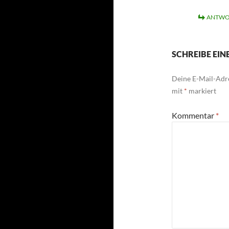
ANTWO
SCHREIBE EI
Deine E-Mail-Adre
mit
*
markiert
Kommentar
*