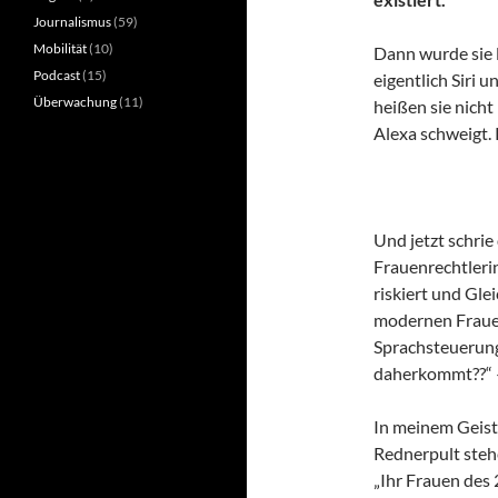
Journalismus
(59)
Mobilität
(10)
Dann wurde sie 
Podcast
(15)
eigentlich Siri
Überwachung
(11)
heißen sie nich
Alexa schweigt.
Und jetzt schri
Frauenrechtlerin
riskiert und Gle
modernen Frauen 
Sprachsteuerungs
daherkommt??“ –
In meinem Geiste
Rednerpult steh
„Ihr Frauen des 