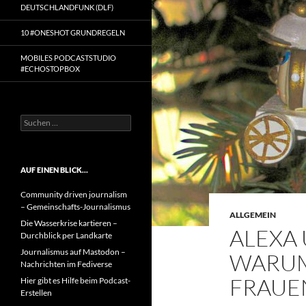
DEUTSCHLANDFUNK (DLF)
10 #ONESHOT GRUNDREGELN
MOBILES PODCASTSTUDIO
#ECHOSTOPBOX
Suchen
nach:
AUF EINEN BLICK…
Community driven journalism
– Gemeinschafts-Journalismus
ALLGEMEIN
Die Wasserkrise kartieren –
ALEXA 
Durchblick per Landkarte
Journalismus auf Mastodon –
WARUM
Nachrichten im Fediverse
FRAUE
Hier gibt es Hilfe beim Podcast-
Erstellen