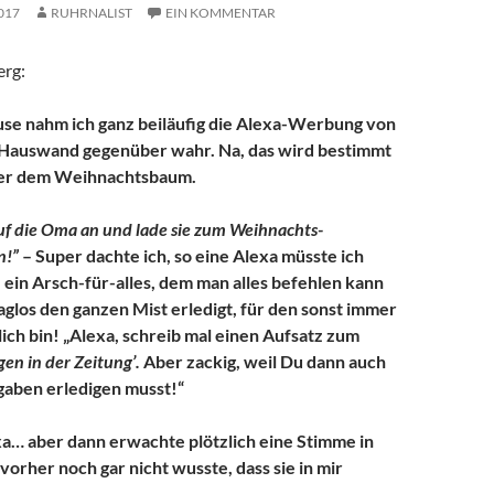
017
RUHRNALIST
EIN KOMMENTAR
erg:
use nahm ich ganz beiläufig die Alexa-Werbung von
Hauswand gegenüber wahr. Na, das wird bestimmt
ter dem Weihnachtsbaum.
ruf die Oma an und lade sie zum Weihnachts-
n!”
– Super dachte ich, so eine Alexa müsste ich
 ein Arsch-für-alles, dem man alles befehlen kann
aglos den ganzen Mist erledigt, für den
sonst immer
ich bin! „Alexa, schreib mal einen Aufsatz zum
gen in der Zeitung’.
Aber zackig, weil Du dann auch
aben erledigen musst!“
exa… aber dann erwachte plötzlich eine Stimme in
 vorher noch gar nicht wusste, dass sie in mir