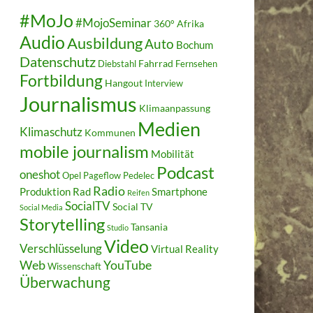
#MoJo
#MojoSeminar
360°
Afrika
Audio
Ausbildung
Auto
Bochum
Datenschutz
Fahrrad
Diebstahl
Fernsehen
Fortbildung
Hangout
Interview
Journalismus
Klimaanpassung
Medien
Klimaschutz
Kommunen
mobile journalism
Mobilität
Podcast
oneshot
Opel
Pageflow
Pedelec
Radio
Produktion
Rad
Smartphone
Reifen
SocialTV
Social TV
Social Media
Storytelling
Tansania
Studio
Video
Verschlüsselung
Virtual Reality
Web
YouTube
Wissenschaft
Überwachung