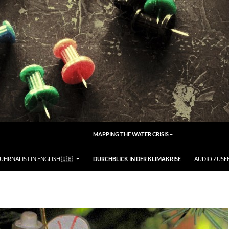
M INHALT SPRINGEN
MAPPING THE WATER CRISIS –
UHRNALIST IN ENGLISH 🇬🇧
DURCHBLICK IN DER KLIMAKRISE
AUDIO ZUSE