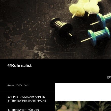
ZU
Suchen
@Ruhrnalist
@R
#machEsEinfach
10 TIPPS – AUDIOAUFNAHME:
INTERVIEW PER SMARTPHONE
INTERVIEW APP FÜR DEN