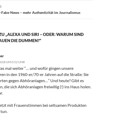
G
-Fake-News – mehr Authentizität im Journalismus
ZU „ALEXA UND SIRI – ODER: WARUM SIND
RAUEN DIE DUMMEN?“
ker
2018 UM 0:52 UHR
 das mal weiter “… und wofür gingen unsere
ren in den 1960-er/70-er Jahren auf die Straße: Sie
erten gegen Abhöranlagen…” Und heute? Gibt es
 die sich Abhöranlagen freiwillig (!) ins Haus holen.
r.
jetzt mit Frauenstimmen bei seltsamen Produkten
 tun.