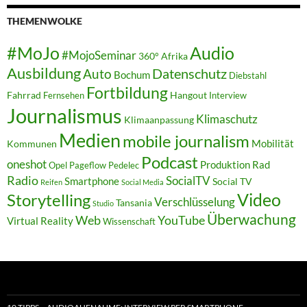
THEMENWOLKE
#MoJo
Audio
#MojoSeminar
360°
Afrika
Ausbildung
Auto
Datenschutz
Bochum
Diebstahl
Fortbildung
Fahrrad
Hangout
Fernsehen
Interview
Journalismus
Klimaschutz
Klimaanpassung
Medien
mobile journalism
Mobilität
Kommunen
Podcast
oneshot
Produktion
Rad
Opel
Pageflow
Pedelec
Radio
SocialTV
Smartphone
Social TV
Reifen
Social Media
Video
Storytelling
Verschlüsselung
Tansania
Studio
Überwachung
Web
YouTube
Virtual Reality
Wissenschaft