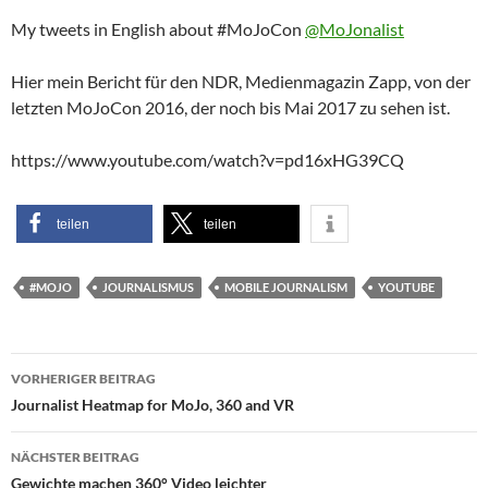
My tweets in English about #MoJoCon
@MoJonalist
Hier mein Bericht für den NDR, Medienmagazin Zapp, von der
letzten MoJoCon 2016, der noch bis Mai 2017 zu sehen ist.
https://www.youtube.com/watch?v=pd16xHG39CQ
teilen
teilen
#MOJO
JOURNALISMUS
MOBILE JOURNALISM
YOUTUBE
Beitragsnavigation
VORHERIGER BEITRAG
Journalist Heatmap for MoJo, 360 and VR
NÄCHSTER BEITRAG
Gewichte machen 360° Video leichter