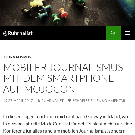
Suchen
@Ruhrnalist
ZUM
PRIMÄR
INHALT
MENÜ
SPRINGEN
JOURNALISMUS
MOBILER JOURNALISMUS
MIT DEM SMARTPHONE
AUF MOJOCON
27. APRIL 2017
RUHRNALIST
SCHREIBE EINEN KOMMENTAR
In diesen Tagen mache ich mich auf nach Galway in Irland, wo
in diesem Jahr die MoJoCon stattfindet. Es nicht nicht nur eine
Konferenz für alles rund um mobilen Journalismus, sondern