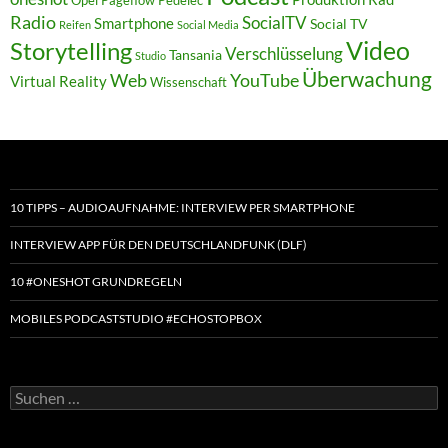
Opel
Pageflow
Pedelec
Radio
SocialTV
Smartphone
Social TV
Reifen
Social Media
Video
Storytelling
Verschlüsselung
Tansania
Studio
Überwachung
Web
YouTube
Virtual Reality
Wissenschaft
10 TIPPS – AUDIOAUFNAHME: INTERVIEW PER SMARTPHONE
INTERVIEW APP FÜR DEN DEUTSCHLANDFUNK (DLF)
10 #ONESHOT GRUNDREGELN
MOBILES PODCASTSTUDIO #ECHOSTOPBOX
Suchen
nach: