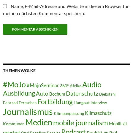
Name, E-Mail-Adresse und Website in diesem Browser für
meinen nächsten Kommentar speichern.
THEMENWOLKE
#MoJo
Audio
#MojoSeminar
360°
Afrika
Ausbildung
Auto
Datenschutz
Bochum
Diebstahl
Fortbildung
Fahrrad
Hangout
Fernsehen
Interview
Journalismus
Klimaschutz
Klimaanpassung
Medien
mobile journalism
Mobilität
Kommunen
Podcast
oneshot
Produktion
Rad