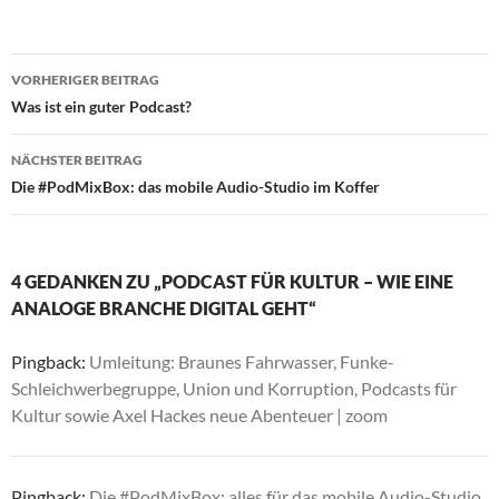
Beitragsnavigation
VORHERIGER BEITRAG
Was ist ein guter Podcast?
NÄCHSTER BEITRAG
Die #PodMixBox: das mobile Audio-Studio im Koffer
4 GEDANKEN ZU „PODCAST FÜR KULTUR – WIE EINE
ANALOGE BRANCHE DIGITAL GEHT“
Pingback:
Umleitung: Braunes Fahrwasser, Funke-
Schleichwerbegruppe, Union und Korruption, Podcasts für
Kultur sowie Axel Hackes neue Abenteuer | zoom
Pingback:
Die #PodMixBox: alles für das mobile Audio-Studio